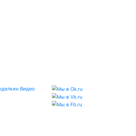
оделкин
Видео