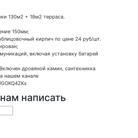
ки 130м2 + 18м2 терраса.
ение 150мм;
облицовочный кирпич по цене 24 руб/шт.
ирован;
ммуникаций, включая установку батарей
 Включен дровяной камин, сантехникка
на нашем канале
DUGOKQ4ZKs
 нам написать