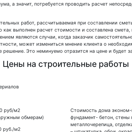
ма, а значит, потребуется проводить расчет непосред
тельных работ, рассчитываемая при составлении смет
о как выполнен расчет стоимости и составлена смета
ением являются случаи, когда заказчик самостоятельн
стности, может измениться мнение клиента о необходи
е решение. Это неминуемо отразится на цене и будет з
. Цены на строительные работы
ериалов
0 руб/м2
Стоимость дома эконом-к
наружным обмерам)
фундамент- бетон, стены
металлочерепица, отделка
0 руб./м2
– штукатурка, обои, окрас