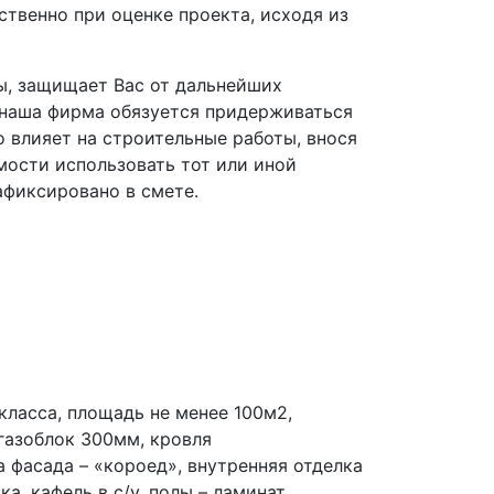
ственно при оценке проекта, исходя из
ы, защищает Вас от дальнейших
, наша фирма обязуется придерживаться
о влияет на строительные работы, внося
мости использовать тот или иной
афиксировано в смете.
ласса, площадь не менее 100м2,
 газоблок 300мм, кровля
 фасада – «короед», внутренняя отделка
ка, кафель в с/у, полы – ламинат,