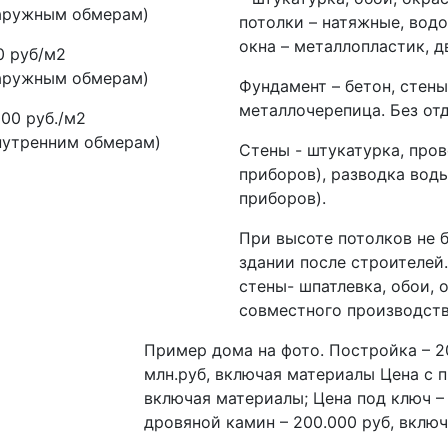
наружным обмерам)
потолки – натяжные, вод
окна – металлопластик, 
0 руб/м2
наружным обмерам)
Фундамент – бетон, стены
металлочерепица. Без отд
000 руб./м2
нутренним обмерам)
Стены - штукатурка, пров
приборов), разводка воды
приборов).
При высоте потолков не б
здании после строителей
стены- шпатлевка, обои, 
совместного производств
Пример дома на фото. Постройка – 20
млн.руб, включая материалы Цена с пр
включая материалы; Цена под ключ – 
дровяной камин – 200.000 руб, включ