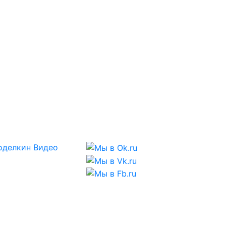
оделкин
Видео