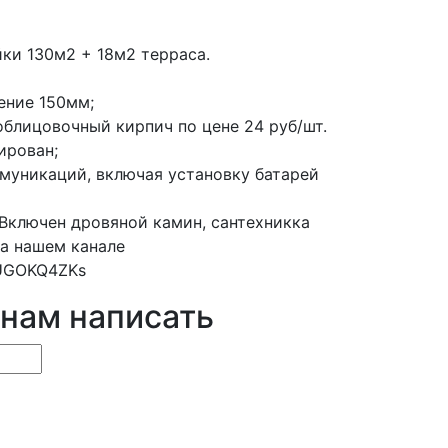
ки 130м2 + 18м2 терраса.
ение 150мм;
облицовочный кирпич по цене 24 руб/шт.
ирован;
ммуникаций, включая установку батарей
 Включен дровяной камин, сантехникка
на нашем канале
DUGOKQ4ZKs
 нам написать