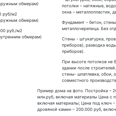
наружным обмерам)
потолки – натяжные, вод
окна – металлопластик, 
0 руб/м2
наружным обмерам)
Фундамент – бетон, стены
металлочерепица. Без отд
000 руб./м2
нутренним обмерам)
Стены - штукатурка, пров
приборов), разводка воды
приборов).
При высоте потолков не б
здании после строителей
стены- шпатлевка, обои, 
совместного производств
Пример дома на фото. Постройка – 20
млн.руб, включая материалы Цена с пр
включая материалы; Цена под ключ – 
дровяной камин – 200.000 руб, включ