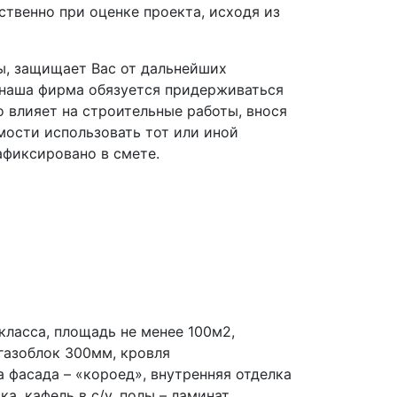
ственно при оценке проекта, исходя из
ы, защищает Вас от дальнейших
, наша фирма обязуется придерживаться
о влияет на строительные работы, внося
мости использовать тот или иной
афиксировано в смете.
ласса, площадь не менее 100м2,
 газоблок 300мм, кровля
 фасада – «короед», внутренняя отделка
ка, кафель в с/у, полы – ламинат,