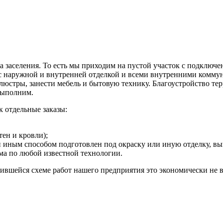
а заселения. То есть мы приходим на пустой участок с подклю
 с наружной и внутренней отделкой и всеми внутренними коммун
ь люстры, занести мебель и бытовую технику. Благоустройство те
 выполним.
 отдельные заказы:
тен и кровли);
или иным способом подготовлен под окраску или иную отделку,
ма по любой известной технологии.
ожившейся схеме работ нашего предприятия это экономически не 