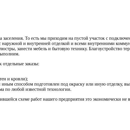
а заселения. То есть мы приходим на пустой участок с подклю
 с наружной и внутренней отделкой и всеми внутренними коммун
ь люстры, занести мебель и бытовую технику. Благоустройство те
 выполним.
 отдельные заказы:
тен и кровли);
или иным способом подготовлен под окраску или иную отделку,
ма по любой известной технологии.
ожившейся схеме работ нашего предприятия это экономически не 