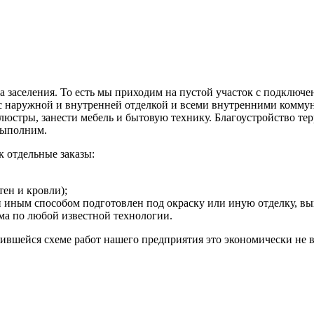
а заселения. То есть мы приходим на пустой участок с подклю
 с наружной и внутренней отделкой и всеми внутренними коммун
ь люстры, занести мебель и бытовую технику. Благоустройство те
 выполним.
 отдельные заказы:
тен и кровли);
или иным способом подготовлен под окраску или иную отделку,
ма по любой известной технологии.
ожившейся схеме работ нашего предприятия это экономически не 