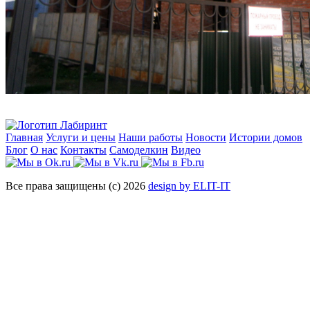
Главная
Услуги и цены
Наши работы
Новости
Истории домов
Блог
О нас
Контакты
Самоделкин
Видео
Все права защищены (с) 2026
design by ELIT-IT