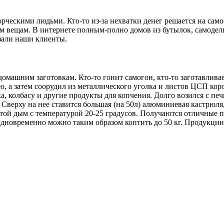
ворческими людьми. Кто-то из-за нехватки денег решается на са
м вещам. В интернете полным-полно домов из бутылок, самодел
азали наши клиенты.
домашним заготовкам. Кто-то гонит самогон, кто-то заготавлива
ю, а затем соорудил из металлического уголка и листов ЦСП ко
а, колбасу и другие продукты для копчения. Долго возился с пе
Сверху на нее ставится большая (на 50л) алюминиевая кастрюля
стой дым с температурой 20-25 градусов. Получаются отличные 
 Одновременно можно таким образом коптить до 50 кг. Продукции