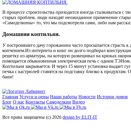
В процессе строительства приходится иногда сталкиваться с т
старых проблем, люди находят неожиданное применение стары
«Самоделкины» то, что мы подсмотрели сами, либо нам расск
Домашняя коптильня.
У построившего дачу горожанина часто просыпается страсть к 
копчением.Из интернета и книг он долго подбирал конструкци
решетку из арматуры, на которую развешивал на крюках окорок
помещается обыкновенная электрическая печь с одним ТЭНом. 
Коптильня закрывается. И через 15 минут установка выдает гу
печка с кастрюлей ставятся на подставку близко к продуктам.
бани!
Главная
Услуги и цены
Наши работы
Новости
Истории домов
Блог
О нас
Контакты
Самоделкин
Видео
Все права защищены (с) 2026
design by ELIT-IT