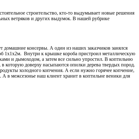
мостоятельное строительство, кто-то выдумывает новые решения
ьных ветряков и других выдумок. В нашей рубрике
ет домашние консервы. А один из наших заказчиков занялся
роб 1х1х2м. Внутри к крышке короба пристроил металлическую
чками и дымоходом, а затем все сильно упростил. В коптильню
, в которую доверху насыпаются опилки дерева твердых пород.
продукты холодного копчения. А если нужно горячее копчение,
. А в межсезонье наш клиент хранит в коптильне веники для