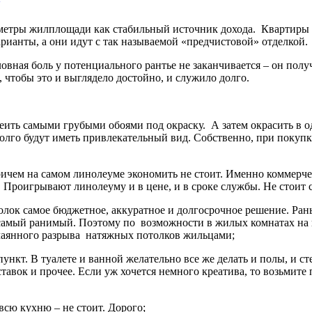
етры жилплощади как стабильный источник дохода. Квартиры по
ианты, а они идут с так называемой «предчистовой» отделкой.
овная боль у потенциального рантье не заканчивается – он пол
 чтобы это и выглядело достойно, и служило долго.
клеить самыми грубыми обоями под окраску. А затем окрасить в 
долго будут иметь привлекательный вид. Собственно, при покупк
ичем на самом линолеуме экономить не стоит. Именно коммерче
. Проигрывают линолеуму и в цене, и в сроке службы. Не стоит 
потолок самое бюджетное, аккуратное и долгосрочное решение. Р
амый ранимый. Поэтому по возможности в жилых комнатах на пот
ечаянного разрыва натяжных потолков жильцами;
ункт. В туалете и ванной желательно все же делать и полы, и с
ставок и прочее. Если уж хочется немного креатива, то возьмите
всю кухню – не стоит. Дорого;