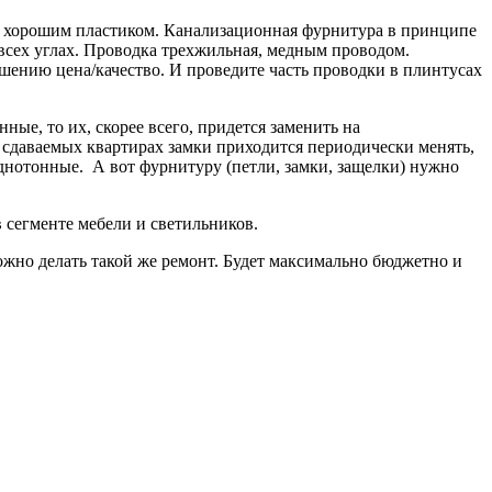
ать хорошим пластиком. Канализационная фурнитура в принципе
о всех углах. Проводка трехжильная, медным проводом.
шению цена/качество. И проведите часть проводки в плинтусах
нные, то их, скорее всего, придется заменить на
в сдаваемых квартирах замки приходится периодически менять,
однотонные. А вот фурнитуру (петли, замки, защелки) нужно
в сегменте мебели и светильников.
ожно делать такой же ремонт. Будет максимально бюджетно и