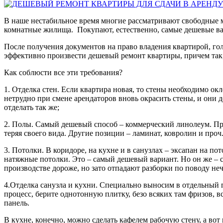
В наше нестабильное время многие рассматривают свободные м
комнатные жилища. Покупают, естественно, самые дешевые вар
После получения документов на право владения квартирой, гол
эффективно произвести дешевый ремонт квартиры, причем так,
Как соблюсти все эти требования?
1. Отделка стен. Если квартира новая, то стены необходимо о
нетрудно при смене арендаторов вновь окрасить стены, и они 
отделать так же;
2. Полы. Самый дешевый способ – коммерческий линолеум. Пр
теряя своего вида. Другие позиции – ламинат, ковролин и проч
3. Потолки. В коридоре, на кухне и в санузлах – эксапан на 
натяжные потолки. Это – самый дешевый вариант. Но он же – с
производстве дороже, но зато отпадают разборки по поводу н
4.Отделка санузла и кухни. Специально выносим в отдельный п
процесс, берите однотонную плитку, безо всяких там фризов, в
панель.
В кухне, конечно, можно сделать кафелем рабочую стену, а вот 