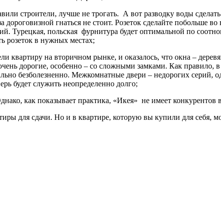
тавили строители, лучше не трогать. А вот разводку воды сдел
 за дороговизной гнаться не стоит. Розеток сделайте побольше в
ий. Турецкая, польская фурнитура будет оптимальной по соотно
ь розеток в нужных местах;
ели квартиру на вторичном рынке, и оказалось, что окна – деревя
очень дорогие, особенно – со сложными замками. Как правило, 
мально безболезненно. Межкомнатные двери – недорогих серий, 
ерь будет служить неопределенно долго;
Однако, как показывает практика, «Икея» не имеет конкурентов 
иры для сдачи. Но и в квартире, которую вы купили для себя, м