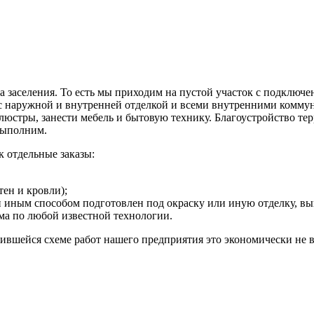
а заселения. То есть мы приходим на пустой участок с подклю
 с наружной и внутренней отделкой и всеми внутренними коммун
ь люстры, занести мебель и бытовую технику. Благоустройство те
 выполним.
 отдельные заказы:
тен и кровли);
или иным способом подготовлен под окраску или иную отделку,
ма по любой известной технологии.
ожившейся схеме работ нашего предприятия это экономически не 