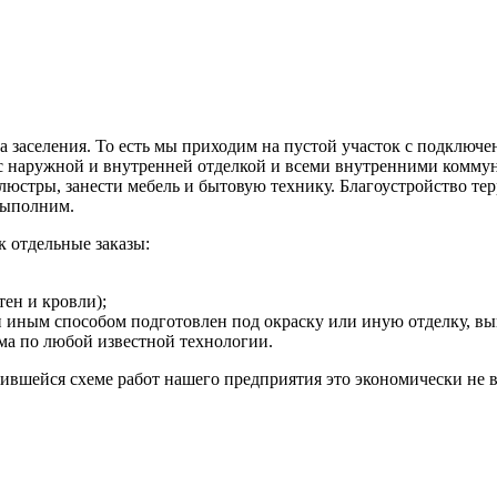
а заселения. То есть мы приходим на пустой участок с подклю
 с наружной и внутренней отделкой и всеми внутренними коммун
ь люстры, занести мебель и бытовую технику. Благоустройство те
 выполним.
 отдельные заказы:
тен и кровли);
или иным способом подготовлен под окраску или иную отделку,
ма по любой известной технологии.
ожившейся схеме работ нашего предприятия это экономически не 