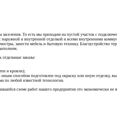
а заселения. То есть мы приходим на пустой участок с подклю
 с наружной и внутренней отделкой и всеми внутренними коммун
ь люстры, занести мебель и бытовую технику. Благоустройство те
 выполним.
 отдельные заказы:
тен и кровли);
или иным способом подготовлен под окраску или иную отделку,
ма по любой известной технологии.
ожившейся схеме работ нашего предприятия это экономически не 