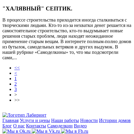
"ХАЛЯВНЫЙ" СЕПТИК.
В процессе строительства приходится иногда сталкиваться с
творческими людьми. Кто-то из-за нехватки денег решается на
самостоятельное строительство, кто-то выдумывает новые
решения старых проблем, люди находят неожиданное
применение старым вещам. В интернете полным-полно домов
из бутылок, самодельных ветряков и других выдумок. В
нашей рубрике «Самоделкины» то, что мы подсмотрели
сами,...
<<
<
1
2
3
>
>>
Главная
Услуги и цены
Наши работы
Новости
Истории домов
Блог
О нас
Контакты
Самоделкин
Видео