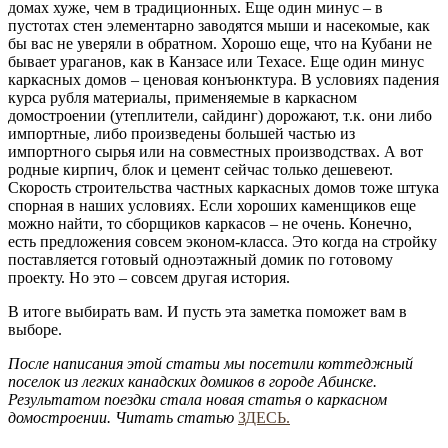
домах хуже, чем в традиционных. Еще один минус – в
пустотах стен элементарно заводятся мыши и насекомые, как
бы вас не уверяли в обратном. Хорошо еще, что на Кубани не
бывает ураганов, как в Канзасе или Техасе. Еще один минус
каркасных домов – ценовая конъюнктура. В условиях падения
курса рубля материалы, применяемые в каркасном
домостроении (утеплители, сайдинг) дорожают, т.к. они либо
импортные, либо произведены большей частью из
импортного сырья или на совместных производствах. А вот
родные кирпич, блок и цемент сейчас только дешевеют.
Скорость строительства частных каркасных домов тоже штука
спорная в наших условиях. Если хороших каменщиков еще
можно найти, то сборщиков каркасов – не очень. Конечно,
есть предложения совсем эконом-класса. Это когда на стройку
поставляется готовый одноэтажный домик по готовому
проекту. Но это – совсем другая история.
В итоге выбирать вам. И пусть эта заметка поможет вам в
выборе.
После написания этой статьи мы посетили коттеджный
поселок из легких канадских домиков в городе Абинске.
Результатом поездки стала новая статья о каркасном
домостроении. Читать статью
ЗДЕСЬ.