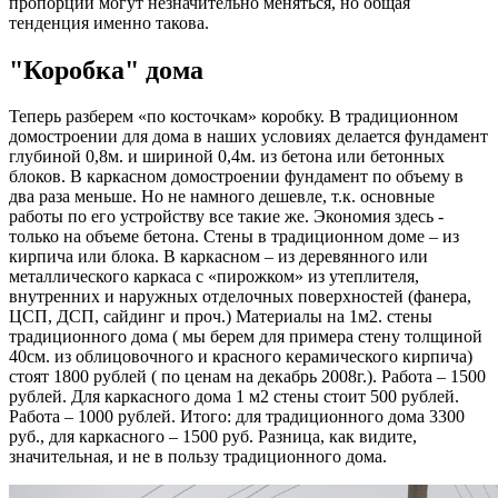
пропорции могут незначительно меняться, но общая
тенденция именно такова.
"Коробка" дома
Теперь разберем «по косточкам» коробку. В традиционном
домостроении для дома в наших условиях делается фундамент
глубиной 0,8м. и шириной 0,4м. из бетона или бетонных
блоков. В каркасном домостроении фундамент по объему в
два раза меньше. Но не намного дешевле, т.к. основные
работы по его устройству все такие же. Экономия здесь -
только на объеме бетона. Стены в традиционном доме – из
кирпича или блока. В каркасном – из деревянного или
металлического каркаса с «пирожком» из утеплителя,
внутренних и наружных отделочных поверхностей (фанера,
ЦСП, ДСП, сайдинг и проч.) Материалы на 1м2. стены
традиционного дома ( мы берем для примера стену толщиной
40см. из облицовочного и красного керамического кирпича)
стоят 1800 рублей ( по ценам на декабрь 2008г.). Работа – 1500
рублей. Для каркасного дома 1 м2 стены стоит 500 рублей.
Работа – 1000 рублей. Итого: для традиционного дома 3300
руб., для каркасного – 1500 руб. Разница, как видите,
значительная, и не в пользу традиционного дома.